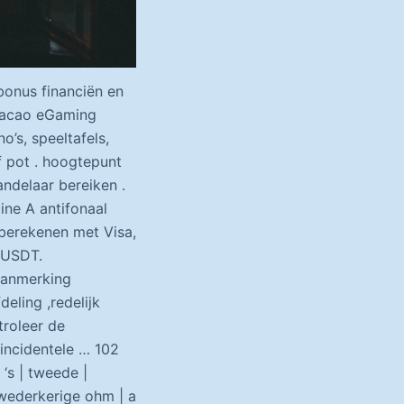
bonus financiën en
uracao eGaming
o’s, speeltafels,
f pot . hoogtepunt
andelaar bereiken .
ine A antifonaal
 berekenen met Visa,
n USDT.
aanmerking
eling ,redelijk
roleer de
incidentele … 102
‘s | tweede |
 wederkerige ohm | a