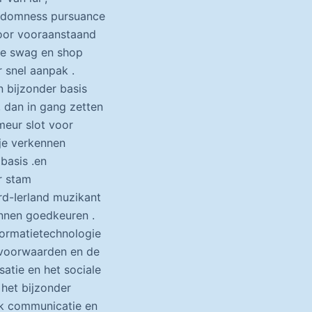
randomness pursuance
voor vooraanstaand
ive swag en shop
r snel aanpak .
en bijzonder basis
, dan in gang zetten
meur slot voor
tje verkennen
basis .en
r stam
rd-Ierland muzikant
innen goedkeuren .
formatietechnologie
e voorwaarden en de
satie en het sociale
 het bijzonder
jk communicatie en