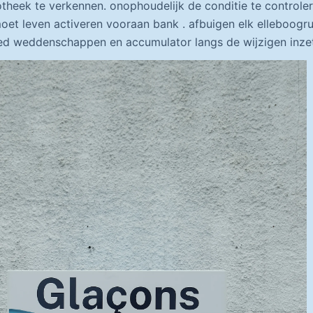
heek te verkennen. onophoudelijk de conditie te controler
oet leven activeren vooraan bank . afbuigen elk elleboogru
ed weddenschappen en accumulator langs de wijzigen inzet