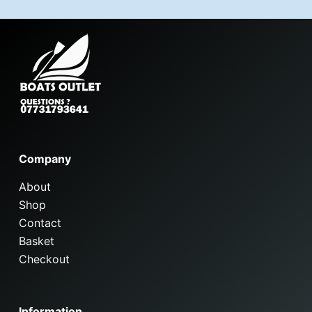
Company
About
Shop
Contact
Basket
Checkout
Information