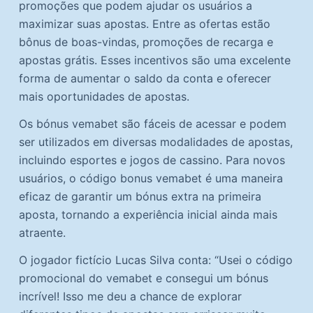
promoções que podem ajudar os usuários a
maximizar suas apostas. Entre as ofertas estão
bônus de boas-vindas, promoções de recarga e
apostas grátis. Esses incentivos são uma excelente
forma de aumentar o saldo da conta e oferecer
mais oportunidades de apostas.
Os bónus vemabet são fáceis de acessar e podem
ser utilizados em diversas modalidades de apostas,
incluindo esportes e jogos de cassino. Para novos
usuários, o código bonus vemabet é uma maneira
eficaz de garantir um bónus extra na primeira
aposta, tornando a experiência inicial ainda mais
atraente.
O jogador fictício Lucas Silva conta: “Usei o código
promocional do vemabet e consegui um bónus
incrível! Isso me deu a chance de explorar