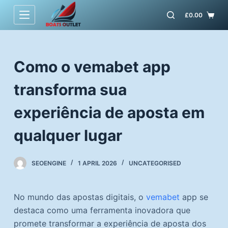
S
£
0.00
k
i
p
Como o vemabet app
t
o
transforma sua
c
o
experiência de aposta em
n
t
qualquer lugar
e
n
SEOENGINE
1 APRIL 2026
UNCATEGORISED
t
No mundo das apostas digitais, o
vemabet
app se
destaca como uma ferramenta inovadora que
promete transformar a experiência de aposta dos