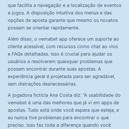
que facilita a navegação e a localização de eventos
e jogos. A disposição intuitiva dos menus e das
opções de aposta garante que mesmo os novatos
possam se orientar rapidamente.
Além disso, o vemabet app oferece um suporte ao
cliente acessível, com recursos como chat ao vivo
e FAQs detalhadas. Isso é crucial para ajudar os
usuários a resolverem quaisquer problemas que
possam encontrar durante suas apostas. A
experiência geral é projetada para ser agradável,
sem distrações desnecessárias.
A jogadora fictícia Ana Costa diz: “A usabilidade do
vemabet é uma das melhores que já vi em apps de
apostas. Tudo está onde você espera que esteja, e
eu nunca tive problemas para encontrar o que
preciso. Isso faz toda a diferença quando você