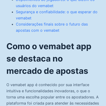
usuários do vemabet
Segurança e confiabilidade: o que esperar do
vemabet
Considerações finais sobre o futuro das
apostas com o vemabet
Como o vemabet app
se destaca no
mercado de apostas
O vemabet app é conhecido por sua interface
intuitiva e funcionalidades inovadoras, o que o
torna uma escolha popular entre os apostadores. A
plataforma foi criada para atender às necessidades