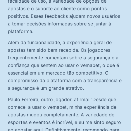
facilidade de uso, a variedade de opções de
apostas e o suporte ao cliente como pontos
positivos. Esses feedbacks ajudam novos usuários
a tomar decisões informadas sobre se juntar à
plataforma.
Além da funcionalidade, a experiência geral de
apostas tem sido bem recebida. Os jogadores
frequentemente comentam sobre a segurança e a
confiança que sentem ao usar o vemabet, o que é
essencial em um mercado tão competitivo. O
compromisso da plataforma com a transparência e
a segurança é um grande atrativo.
Paulo Ferreira, outro jogador, afirma: “Desde que
comecei a usar o vemabet, minha experiência de
apostas mudou completamente. A variedade de
esportes e eventos é incrível, e eu me sinto seguro
ao apostar aqui. Definitivamente, recomendo para