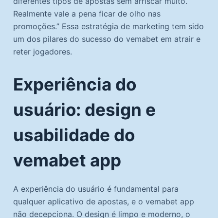
diferentes tipos de apostas sem arriscar muito.
Realmente vale a pena ficar de olho nas
promoções.” Essa estratégia de marketing tem sido
um dos pilares do sucesso do vemabet em atrair e
reter jogadores.
Experiência do
usuário: design e
usabilidade do
vemabet app
A experiência do usuário é fundamental para
qualquer aplicativo de apostas, e o vemabet app
não decepciona. O design é limpo e moderno, o