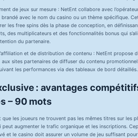
nt de jeux sur mesure : NetEnt collabore avec l’opérateur
t brandé avec le nom du casino ou un thème spécifique. Ce
rer les free spins dès la phase de conception, en définissa
ts, des multiplicateurs et des fonctionnalités bonus qui s’al
étention du partenaire.
filiation et de distribution de contenu : NetEnt propose des
 aux sites partenaires de diffuser du contenu promotionnel 
suivant les performances via des tableaux de bord détaillés.
clusive : avantages compétitif
es – 90 mots
it que les joueurs ne trouvent pas les mêmes titres sur les 
 peut augmenter le trafic organique et les inscriptions. Ce
evé et le casino doit assurer un volume de jeu suffisant pour