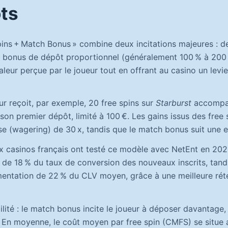
ts
ins + Match Bonus » combine deux incitations majeures : de
n bonus de dépôt proportionnel (généralement 100 % à 200
leur perçue par le joueur tout en offrant au casino un levi
ur reçoit, par exemple, 20 free spins sur
Starburst
accompag
son premier dépôt, limité à 100 €. Les gains issus des free
e (wagering) de 30 x, tandis que le match bonus suit une e
x casinos français ont testé ce modèle avec NetEnt en 202
de 18 % du taux de conversion des nouveaux inscrits, tand
entation de 22 % du CLV moyen, grâce à une meilleure réte
ilité : le match bonus incite le joueur à déposer davantage
. En moyenne, le coût moyen par free spin (CMFS) se situe a