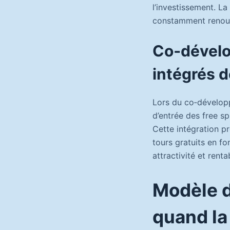
l’investissement. La
constamment renouve
Co‑dévelo
intégrés d
Lors du co‑développ
d’entrée des free sp
Cette intégration p
tours gratuits en fo
attractivité et rentab
Modèle d
quand la 