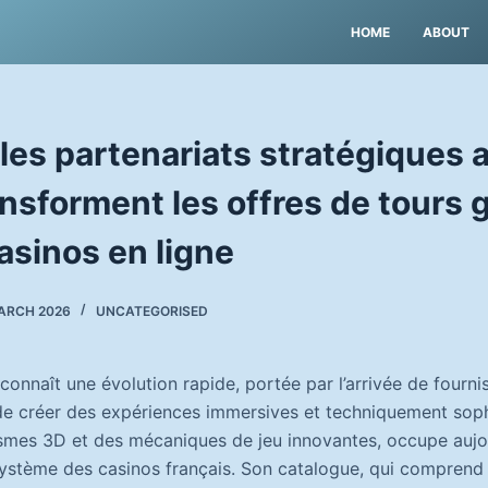
HOME
ABOUT
es partenariats stratégiques 
nsforment les offres de tours g
asinos en ligne
ARCH 2026
UNCATEGORISED
onnaît une évolution rapide, portée par l’arrivée de fourni
e créer des expériences immersives et techniquement soph
smes 3D et des mécaniques de jeu innovantes, occupe aujo
système des casinos français. Son catalogue, qui comprend 