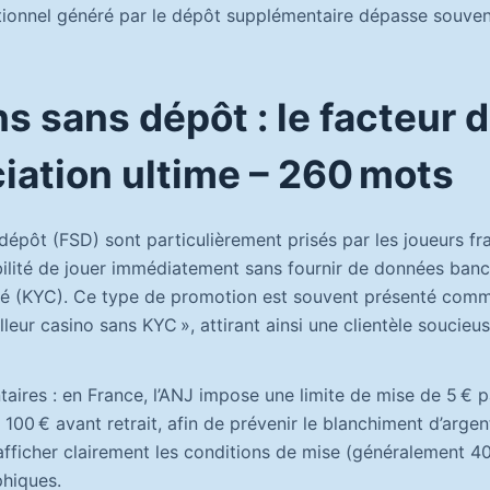
tionnel généré par le dépôt supplémentaire dépasse souven
s sans dépôt : le facteur 
ciation ultime – 260 mots
dépôt (FSD) sont particulièrement prisés par les joueurs fra
bilité de jouer immédiatement sans fournir de données banca
tité (KYC). Ce type de promotion est souvent présenté comm
leur casino sans KYC », attirant ainsi une clientèle soucieus
aires : en France, l’ANJ impose une limite de mise de 5 € pa
100 € avant retrait, afin de prévenir le blanchiment d’argen
fficher clairement les conditions de mise (généralement 40 
phiques.