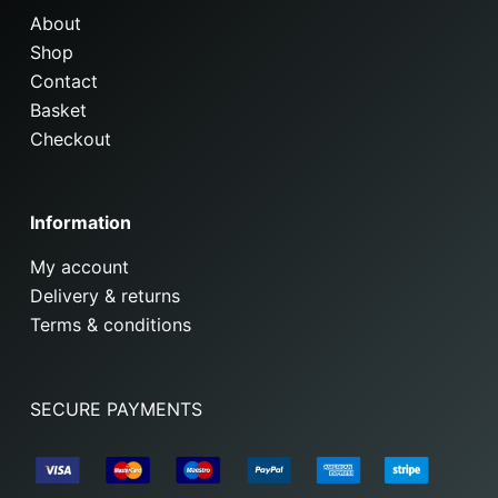
About
Shop
Contact
Basket
Checkout
Information
My account
Delivery & returns
Terms & conditions
SECURE PAYMENTS