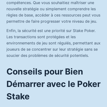
compétences. Que vous souhaitiez maîtriser une
nouvelle stratégie ou simplement comprendre les
règles de base, accéder à ces ressources peut vous
permettre de faire progresser votre niveau de jeu.
Enfin, la sécurité est une priorité sur Stake Poker.
Les transactions sont protégées et les
environnements de jeu sont régulés, permettant aux
joueurs de se concentrer sur leur stratégie sans se
soucier des problèmes de sécurité potentiels.
Conseils pour Bien
Démarrer avec le Poker
Stake