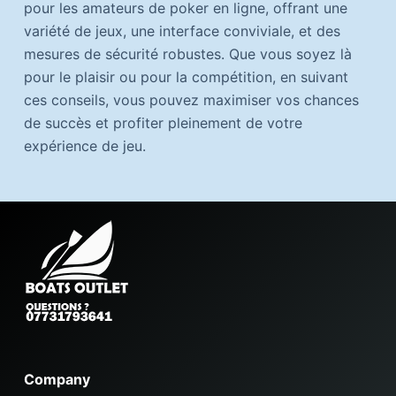
pour les amateurs de poker en ligne, offrant une
variété de jeux, une interface conviviale, et des
mesures de sécurité robustes. Que vous soyez là
pour le plaisir ou pour la compétition, en suivant
ces conseils, vous pouvez maximiser vos chances
de succès et profiter pleinement de votre
expérience de jeu.
Company