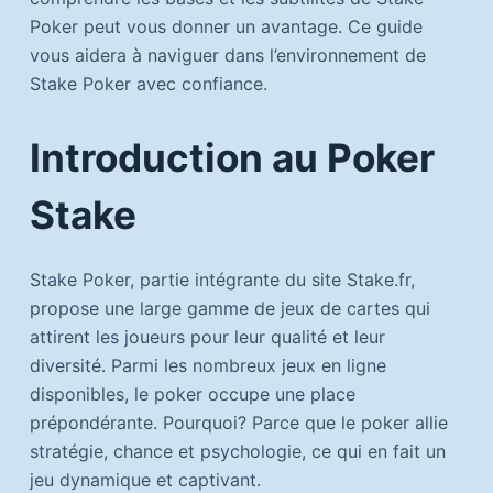
Poker peut vous donner un avantage. Ce guide
vous aidera à naviguer dans l’environnement de
Stake Poker avec confiance.
Introduction au Poker
Stake
Stake Poker, partie intégrante du site Stake.fr,
propose une large gamme de jeux de cartes qui
attirent les joueurs pour leur qualité et leur
diversité. Parmi les nombreux jeux en ligne
disponibles, le poker occupe une place
prépondérante. Pourquoi? Parce que le poker allie
stratégie, chance et psychologie, ce qui en fait un
jeu dynamique et captivant.