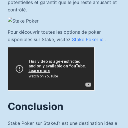
potentielles et garantit que le jeu reste amusant et
contrôlé.
Pour découvrir toutes les options de poker
disponibles sur Stake, visitez
Stake Poker ici
.
Conclusion
Stake Poker sur Stake.fr est une destination idéale