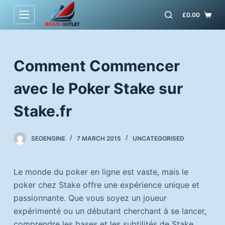
S
£
0.00
k
i
p
Comment Commencer
t
o
avec le Poker Stake sur
c
o
Stake.fr
n
t
SEOENGINE
7 MARCH 2015
UNCATEGORISED
e
n
t
Le monde du poker en ligne est vaste, mais le
poker chez Stake offre une expérience unique et
passionnante. Que vous soyez un joueur
expérimenté ou un débutant cherchant à se lancer,
comprendre les bases et les subtilités de Stake