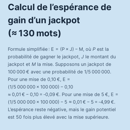
Calcul de l’espérance de
gain d’un jackpot
(≈ 130 mots)
Formule simplifiée : E = (P × J) − M, où
P
est la
probabilité de gagner le jackpot,
J
le montant du
jackpot et
M
la mise. Supposons un jackpot de
100 000 € avec une probabilité de 1/5 000 000.
Pour une mise de 0,10 €, E =
(1/5 000 000 × 100 000) − 0,10
≈ 0,01 € − 0,10 = ‑0,09 €. Pour une mise de 5 €, E =
(1/5 000 000 × 100 000) − 5 ≈ 0,01 € − 5 = ‑4,99 €.
L’espérance reste négative, mais le gain potentiel
est 50 fois plus élevé avec la mise supérieure.