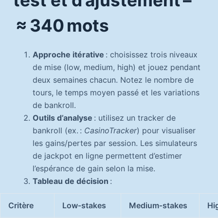
test et d’ajustement –
≈ 340 mots
Approche itérative
: choisissez trois niveaux
de mise (low, medium, high) et jouez pendant
deux semaines chacun. Notez le nombre de
tours, le temps moyen passé et les variations
de bankroll.
Outils d’analyse
: utilisez un tracker de
bankroll (ex. :
CasinoTracker
) pour visualiser
les gains/pertes par session. Les simulateurs
de jackpot en ligne permettent d’estimer
l’espérance de gain selon la mise.
Tableau de décision
:
Critère
Low‑stakes
Medium‑stakes
Hi