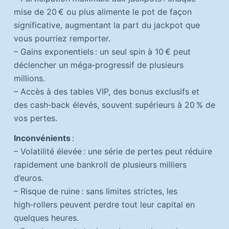
mise de 20 € ou plus alimente le pot de façon
significative, augmentant la part du jackpot que
vous pourriez remporter.
– Gains exponentiels : un seul spin à 10 € peut
déclencher un méga‑progressif de plusieurs
millions.
– Accès à des tables VIP, des bonus exclusifs et
des cash‑back élevés, souvent supérieurs à 20 % de
vos pertes.
Inconvénients
:
– Volatilité élevée : une série de pertes peut réduire
rapidement une bankroll de plusieurs milliers
d’euros.
– Risque de ruine : sans limites strictes, les
high‑rollers peuvent perdre tout leur capital en
quelques heures.