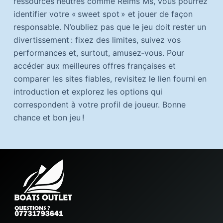
ressources neutres comme Reims Ms, vous pourrez
identifier votre « sweet spot » et jouer de façon
responsable. N’oubliez pas que le jeu doit rester un
divertissement : fixez des limites, suivez vos
performances et, surtout, amusez‑vous. Pour
accéder aux meilleures offres françaises et
comparer les sites fiables, revisitez le lien fourni en
introduction et explorez les options qui
correspondent à votre profil de joueur. Bonne
chance et bon jeu !