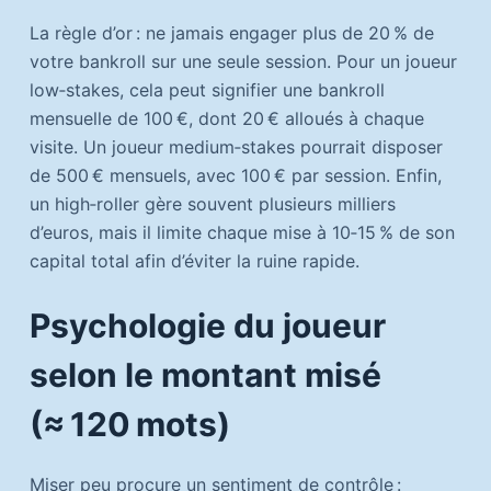
La règle d’or : ne jamais engager plus de 20 % de
votre bankroll sur une seule session. Pour un joueur
low‑stakes, cela peut signifier une bankroll
mensuelle de 100 €, dont 20 € alloués à chaque
visite. Un joueur medium‑stakes pourrait disposer
de 500 € mensuels, avec 100 € par session. Enfin,
un high‑roller gère souvent plusieurs milliers
d’euros, mais il limite chaque mise à 10‑15 % de son
capital total afin d’éviter la ruine rapide.
Psychologie du joueur
selon le montant misé
(≈ 120 mots)
Miser peu procure un sentiment de contrôle :