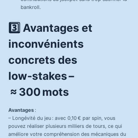
bankroll.
3️⃣ Avantages et
inconvénients
concrets des
low‑stakes –
≈ 300 mots
Avantages
:
– Longévité du jeu : avec 0,10 € par spin, vous
pouvez réaliser plusieurs milliers de tours, ce qui
améliore votre compréhension des mécaniques du