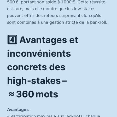
500 €, portant son solde à 1 000 €. Cette réussite
est rare, mais elle montre que les low‑stakes
peuvent offrir des retours surprenants lorsqu’ils
sont combinés à une gestion stricte de la bankroll.
4️⃣ Avantages et
inconvénients
concrets des
high‑stakes –
≈ 360 mots
Avantages
:
– Participation maximale aux jackpots : chaque