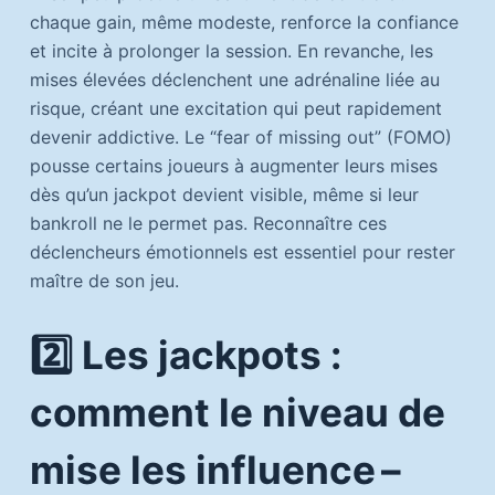
chaque gain, même modeste, renforce la confiance
et incite à prolonger la session. En revanche, les
mises élevées déclenchent une adrénaline liée au
risque, créant une excitation qui peut rapidement
devenir addictive. Le “fear of missing out” (FOMO)
pousse certains joueurs à augmenter leurs mises
dès qu’un jackpot devient visible, même si leur
bankroll ne le permet pas. Reconnaître ces
déclencheurs émotionnels est essentiel pour rester
maître de son jeu.
2️⃣ Les jackpots :
comment le niveau de
mise les influence –