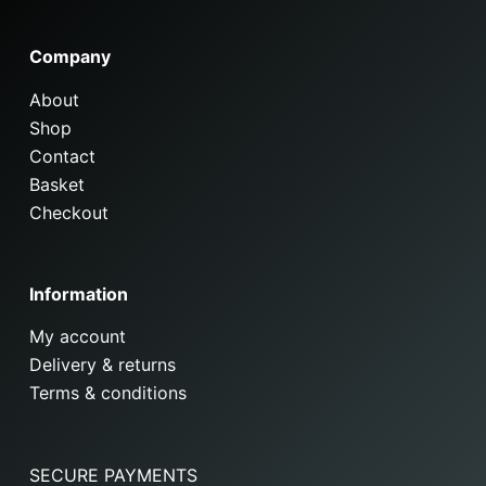
Company
About
Shop
Contact
Basket
Checkout
Information
My account
Delivery & returns
Terms & conditions
SECURE PAYMENTS