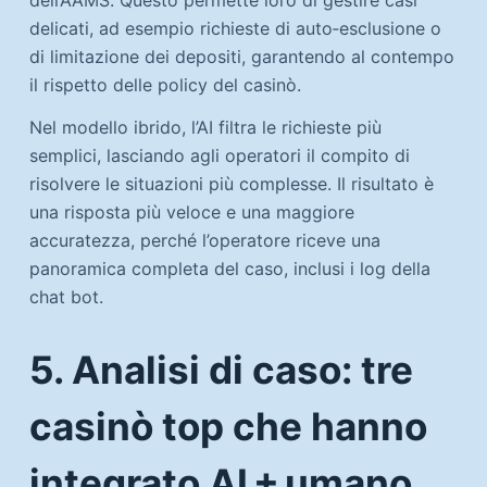
dell’AAMS. Questo permette loro di gestire casi
delicati, ad esempio richieste di auto‑esclusione o
di limitazione dei depositi, garantendo al contempo
il rispetto delle policy del casinò.
Nel modello ibrido, l’AI filtra le richieste più
semplici, lasciando agli operatori il compito di
risolvere le situazioni più complesse. Il risultato è
una risposta più veloce e una maggiore
accuratezza, perché l’operatore riceve una
panoramica completa del caso, inclusi i log della
chat bot.
5. Analisi di caso: tre
casinò top che hanno
integrato AI + umano