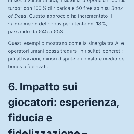
le slot a volatilità alta, il sistema propone un “bonus
turbo” con 100 % di ricarica e 50 free spin su
Book
of Dead
. Questo approccio ha incrementato il
valore medio del bonus per utente del 18 %,
passando da €45 a €53.
Questi esempi dimostrano come la sinergia tra AI e
operatori umani possa tradursi in risultati concreti:
più attivazioni, minori dispute e un valore medio del
bonus più elevato.
6. Impatto sui
giocatori: esperienza,
fiducia e
fidelizzazione –