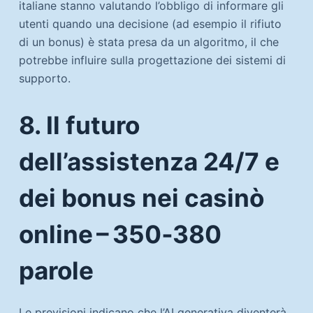
italiane stanno valutando l’obbligo di informare gli
utenti quando una decisione (ad esempio il rifiuto
di un bonus) è stata presa da un algoritmo, il che
potrebbe influire sulla progettazione dei sistemi di
supporto.
8. Il futuro
dell’assistenza 24/7 e
dei bonus nei casinò
online – 350‑380
parole
Le previsioni indicano che l’AI generativa diventerà