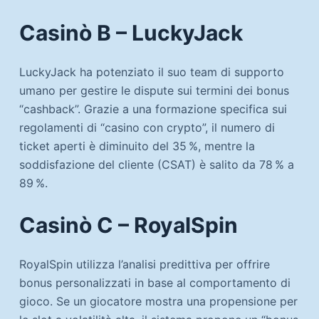
Casinò B – LuckyJack
LuckyJack ha potenziato il suo team di supporto
umano per gestire le dispute sui termini dei bonus
“cashback”. Grazie a una formazione specifica sui
regolamenti di “casino con crypto”, il numero di
ticket aperti è diminuito del 35 %, mentre la
soddisfazione del cliente (CSAT) è salito da 78 % a
89 %.
Casinò C – RoyalSpin
RoyalSpin utilizza l’analisi predittiva per offrire
bonus personalizzati in base al comportamento di
gioco. Se un giocatore mostra una propensione per