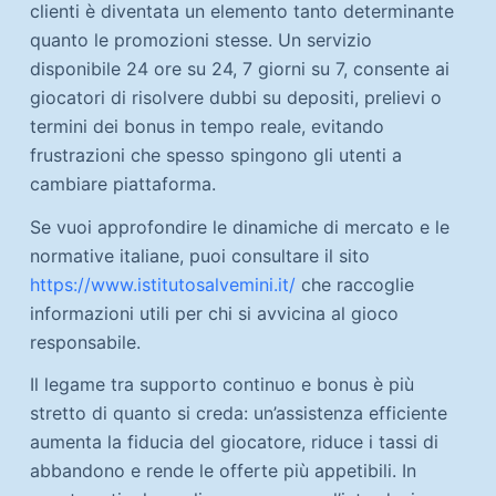
clienti è diventata un elemento tanto determinante
quanto le promozioni stesse. Un servizio
disponibile 24 ore su 24, 7 giorni su 7, consente ai
giocatori di risolvere dubbi su depositi, prelievi o
termini dei bonus in tempo reale, evitando
frustrazioni che spesso spingono gli utenti a
cambiare piattaforma.
Se vuoi approfondire le dinamiche di mercato e le
normative italiane, puoi consultare il sito
https://www.istitutosalvemini.it/
che raccoglie
informazioni utili per chi si avvicina al gioco
responsabile.
Il legame tra supporto continuo e bonus è più
stretto di quanto si creda: un’assistenza efficiente
aumenta la fiducia del giocatore, riduce i tassi di
abbandono e rende le offerte più appetibili. In