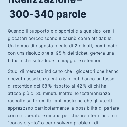
300‑340 parole
Quando il supporto è disponibile a qualsiasi ora, i
giocatori percepiscono il casinò come affidabile.
Un tempo di risposta medio di 2 minuti, combinato
con una risoluzione al 95 % dei ticket, genera una
fiducia che si traduce in maggiore retention.
Studi di mercato indicano che i giocatori che hanno
ricevuto assistenza entro 5 minuti hanno un tasso
di retention del 68 % rispetto al 42 % di chi ha
atteso più di 30 minuti. Inoltre, le testimonianze
raccolte su forum italiani mostrano che gli utenti
apprezzano particolarmente la possibilità di parlare
con un operatore umano per chiarire i termini di un
“bonus crypto” o per risolvere problemi di