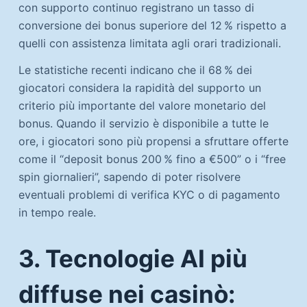
con supporto continuo registrano un tasso di
conversione dei bonus superiore del 12 % rispetto a
quelli con assistenza limitata agli orari tradizionali.
Le statistiche recenti indicano che il 68 % dei
giocatori considera la rapidità del supporto un
criterio più importante del valore monetario del
bonus. Quando il servizio è disponibile a tutte le
ore, i giocatori sono più propensi a sfruttare offerte
come il “deposit bonus 200 % fino a €500” o i “free
spin giornalieri”, sapendo di poter risolvere
eventuali problemi di verifica KYC o di pagamento
in tempo reale.
3. Tecnologie AI più
diffuse nei casinò: