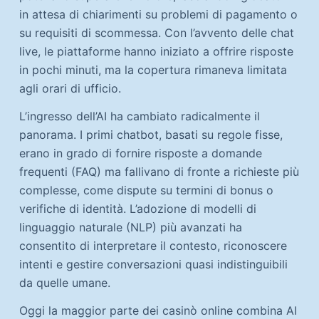
in attesa di chiarimenti su problemi di pagamento o
su requisiti di scommessa. Con l’avvento delle chat
live, le piattaforme hanno iniziato a offrire risposte
in pochi minuti, ma la copertura rimaneva limitata
agli orari di ufficio.
L’ingresso dell’AI ha cambiato radicalmente il
panorama. I primi chatbot, basati su regole fisse,
erano in grado di fornire risposte a domande
frequenti (FAQ) ma fallivano di fronte a richieste più
complesse, come dispute su termini di bonus o
verifiche di identità. L’adozione di modelli di
linguaggio naturale (NLP) più avanzati ha
consentito di interpretare il contesto, riconoscere
intenti e gestire conversazioni quasi indistinguibili
da quelle umane.
Oggi la maggior parte dei casinò online combina AI