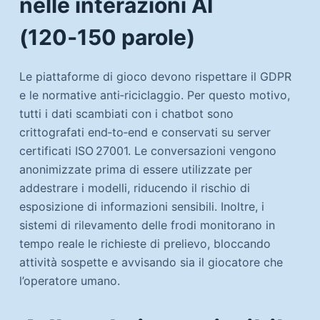
nelle interazioni AI
(120‑150 parole)
Le piattaforme di gioco devono rispettare il GDPR
e le normative anti‑riciclaggio. Per questo motivo,
tutti i dati scambiati con i chatbot sono
crittografati end‑to‑end e conservati su server
certificati ISO 27001. Le conversazioni vengono
anonimizzate prima di essere utilizzate per
addestrare i modelli, riducendo il rischio di
esposizione di informazioni sensibili. Inoltre, i
sistemi di rilevamento delle frodi monitorano in
tempo reale le richieste di prelievo, bloccando
attività sospette e avvisando sia il giocatore che
l’operatore umano.