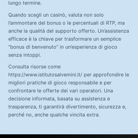
lungo termine.
Quando scegli un casinò, valuta non solo
l’ammontare del bonus o le percentuali di RTP, ma
anche la qualità del supporto offerto. Un’assistenza
efficace è la chiave per trasformare un semplice
“bonus di benvenuto” in un’esperienza di gioco
senza intoppi.
Consulta risorse come
https://www.istitutosalvemini.it/ per approfondire le
migliori pratiche di gioco responsabile e per
confrontare le offerte dei vari operatori. Una
decisione informata, basata su assistenza e
trasparenza, ti garantirà divertimento, sicurezza e,
perché no, anche qualche vincita extra.