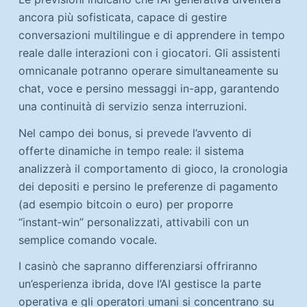
ancora più sofisticata, capace di gestire
conversazioni multilingue e di apprendere in tempo
reale dalle interazioni con i giocatori. Gli assistenti
omnicanale potranno operare simultaneamente su
chat, voce e persino messaggi in-app, garantendo
una continuità di servizio senza interruzioni.
Nel campo dei bonus, si prevede l’avvento di
offerte dinamiche in tempo reale: il sistema
analizzerà il comportamento di gioco, la cronologia
dei depositi e persino le preferenze di pagamento
(ad esempio bitcoin o euro) per proporre
“instant‑win” personalizzati, attivabili con un
semplice comando vocale.
I casinò che sapranno differenziarsi offriranno
un’esperienza ibrida, dove l’AI gestisce la parte
operativa e gli operatori umani si concentrano su