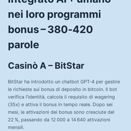
nei loro programmi
bonus – 380‑420
parole
Casinò A – BitStar
BitStar ha introdotto un chatbot GPT‑4 per gestire
le richieste sui bonus di deposito in bitcoin. Il bot
verifica l’identità, calcola il requisito di wagering
(35x) e attiva il bonus in tempo reale. Dopo sei
mesi, le attivazioni dei bonus sono cresciute del
22 %, passando da 12 000 a 14 640 attivazioni
mensili.