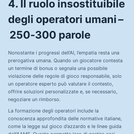
4. Il ruolo insostituibile
degli operatori umani –
250‑300 parole
Nonostante i progressi dell’AI, l’empatia resta una
prerogativa umana. Quando un giocatore contesta
un termine di bonus o segnala una possibile
violazione delle regole di gioco responsabile, solo
un operatore esperto può valutare il contesto,
offrire soluzioni personalizzate e, se necessario,
negoziare un rimborso.
La formazione degli operatori include la
conoscenza approfondita delle normative italiane,
come la legge sul gioco d’azzardo e le linee guida