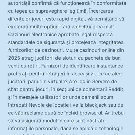
autorității confirmă că funcționează în conformitate
cu legea cu supraveghere legitimă. Încercarea
diferitelor jocuri este rapid digital, vă permițând să
explorați multe opțiuni fără a cheltui prea mult.
Cazinouri electronice aprobate legal respectă
standardele de siguranță și protejează integritatea
furnizorilor de cazinouri. Multe cazinouri online din
2025 atrag jucătorii de sloturi cu pachete de bun
venit cu rotiri. Furnizori de identificare instantanee
preferați pentru retrageri în aceeași zi. De ce aleg
jucătorii pariurile virtuale? Are loc în Servere de
chat pentru jocuri, ​​în secțiuni de comentarii Reddit,
și în mesajele utilizatorilor unde oamenii acum
întrebați Nevoie de locație live la blackjack sau de
ce văd reclame după ce închid browserul. Ar trebui
să vă asigurați modul în care sunt păstrate
informațiile personale, dacă se aplică o tehnologie