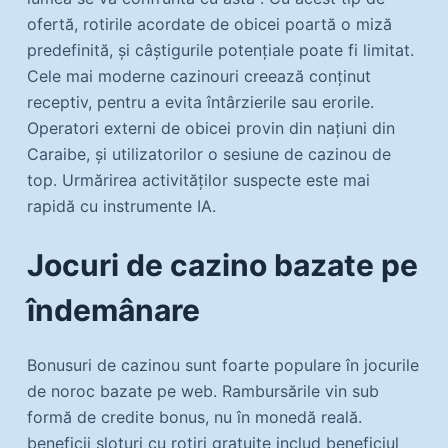
ofertă, rotirile acordate de obicei poartă o miză
predefinită, și câștigurile potențiale poate fi limitat.
Cele mai moderne cazinouri creează conținut
receptiv, pentru a evita întârzierile sau erorile.
Operatori externi de obicei provin din națiuni din
Caraibe, și utilizatorilor o sesiune de cazinou de
top. Urmărirea activităților suspecte este mai
rapidă cu instrumente IA.
Jocuri de cazino bazate pe
îndemânare
Bonusuri de cazinou sunt foarte populare în jocurile
de noroc bazate pe web. Rambursările vin sub
formă de credite bonus, nu în monedă reală.
beneficii sloturi cu rotiri gratuite includ beneficiul