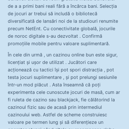
de a a primi bani reali fără a încărca bani. Selecția
de jocuri ar trebui să includă o bibliotecă
diversificată de lansări noi de la studiouri renumite
precum NetEnt. Cu conectivitate globală, jocurile
de noroc digitale s-au dezvoltat . Confirmă
promoțiile mobile pentru valoare suplimentară.
În cele din urmă , un cazinou online bun este sigur,
licențiat și ușor de utilizat . Jucători care
acționează cu tactici își pot spori distracția , pot
testa jocuri suplimentare , și pot prelungi sesiunile
într-un mod plăcut . Asta înseamnă că poți
experimenta cele cunoscute jocuri de masă, cum ar
fi ruleta de cazino sau blackjack, fie călătorind la
cazinoul fizic sau de acasă prin intermediul
cazinoului web. Astfel de scheme construiesc
valoare pe termen lung și să diferențieze un