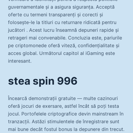
guvernamentale și a asigura siguranța. Acceptă
oferte cu termeni transparenți și corecti și
folosește-le la titluri cu returnare ridicată pentru
jucători . Acest lucru înseamnă depuneri rapide și
retrageri mai convenabile. Concluzia este, pariurile
pe criptomonede oferă viteză, confidențialitate și
acces global. Următorul capitol al iGaming este
interesant.
stea spin 996
Încearcă demonstrații gratuite — multe cazinouri
oferă jocuri de exersare, astfel încât să poți testa
jocul. Portofelele criptografice devin mainstream în
tranzacții. Astăzi stimulentele de înregistrare sunt
mai bune decât fostul bonus la depunere din trecut.