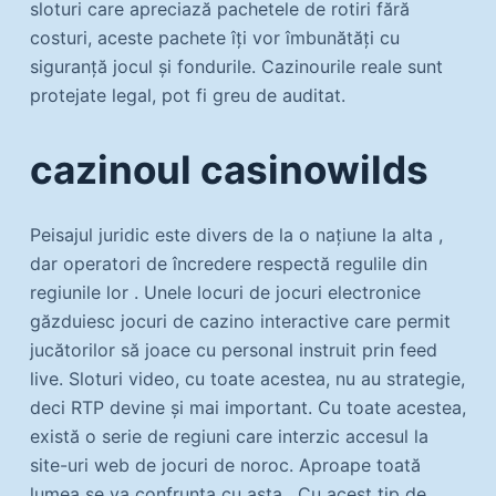
sloturi care apreciază pachetele de rotiri fără
costuri, aceste pachete îți vor îmbunătăți cu
siguranță jocul și fondurile. Cazinourile reale sunt
protejate legal, pot fi greu de auditat.
cazinoul casinowilds
Peisajul juridic este divers de la o națiune la alta ,
dar operatori de încredere respectă regulile din
regiunile lor . Unele locuri de jocuri electronice
găzduiesc jocuri de cazino interactive care permit
jucătorilor să joace cu personal instruit prin feed
live. Sloturi video, cu toate acestea, nu au strategie,
deci RTP devine și mai important. Cu toate acestea,
există o serie de regiuni care interzic accesul la
site-uri web de jocuri de noroc. Aproape toată
lumea se va confrunta cu asta . Cu acest tip de