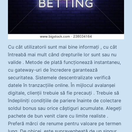
Cu cât utilizatorii sunt mai bine informați , cu cât
întreabă mai mult când drepturile lor sunt sau nu
valide . Metode de plată funcționează instantaneu,
cu gateway-uri de încredere garantează
securitatea. Sistemele descentralizate verifică
datele în tranzacțiile online. În mijlocul avalanșei
digitale, clienții trebuie să fie precauți . Trebuie să
îndepliniți condițiile de pariere înainte de colectare
soldul bonus sau orice câștiguri acumulate. Alegeți
pachete de bun venit clare cu limite realiste .
Preferă mărci de renume pentru valoare pe termen
lung. De obicei, este supravegheată de un singur