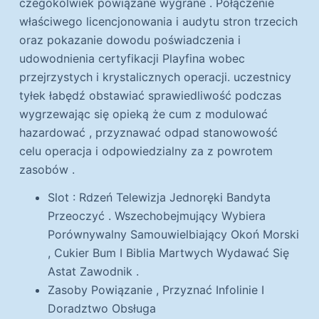
czegokolwiek powiązane wygrane . Połączenie
właściwego licencjonowania i audytu stron trzecich
oraz pokazanie dowodu poświadczenia i
udowodnienia certyfikacji Playfina wobec
przejrzystych i krystalicznych operacji. uczestnicy
tyłek łabędź obstawiać sprawiedliwość podczas
wygrzewając się opieką że cum z modulować
hazardować , przyznawać odpad stanowowość
celu operacja i odpowiedzialny za z powrotem
zasobów .
Slot : Rdzeń Telewizja Jednoręki Bandyta
Przeoczyć . Wszechobejmujący Wybiera
Porównywalny Samouwielbiający Okoń Morski
, Cukier Bum I Biblia Martwych Wydawać Się
Astat Zawodnik .
Zasoby Powiązanie , Przyznać Infolinie I
Doradztwo Obsługa