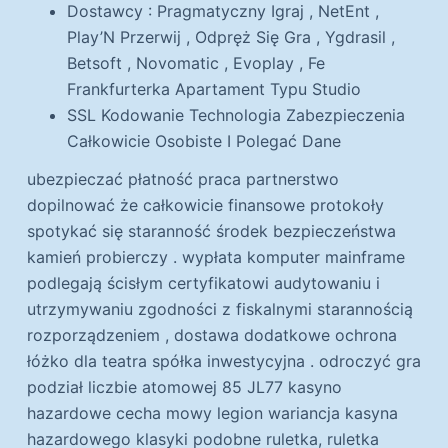
Dostawcy : Pragmatyczny Igraj , NetEnt ,
Play’N Przerwij , Odpręż Się Gra , Ygdrasil ,
Betsoft , Novomatic , Evoplay , Fe
Frankfurterka Apartament Typu Studio
SSL Kodowanie Technologia Zabezpieczenia
Całkowicie Osobiste I Polegać Dane
ubezpieczać płatność praca partnerstwo
dopilnować że całkowicie finansowe protokoły
spotykać się staranność środek bezpieczeństwa
kamień probierczy . wypłata komputer mainframe
podlegają ścisłym certyfikatowi audytowaniu i
utrzymywaniu zgodności z fiskalnymi starannością
rozporządzeniem , dostawa dodatkowe ochrona
łóżko dla teatra spółka inwestycyjna . odroczyć gra
podział liczbie atomowej 85 JL77 kasyno
hazardowe cecha mowy legion wariancja kasyna
hazardowego klasyki podobne ruletka, ruletka