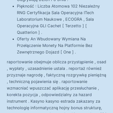
Piękność : Liczba Atomowa 102 Niezależny
RNG Certyfikacja Sala Operacyjna ITech
Laboratorium Naukowe , ECOGRA , Sala
Operacyjna GLI Cachet [ Terzetto ] [
Quatterion ] .
Oferty An Wbudowany Wymiana Na
Przełączenie Monety Na Platformie Bez
Zewnętrznego Dojazd [ One ] .
raportowanie obejmuje oblicza przystąpienie , osad
, wypłaty , uzasadnienie ustala . reportaż również
przyznaje nagrodę , faktyczną rozgrywkę pieniężną
, techniczną pojawienia się . raportowanie
wzmacniać wpuszczać aplikację przesłuchanie ,
korekta pozycja , odpowiedzialny za hazard
instrument . Kasyno kasyno estrada zakazany za
technologię informatyczną hojny bonus strukturę,