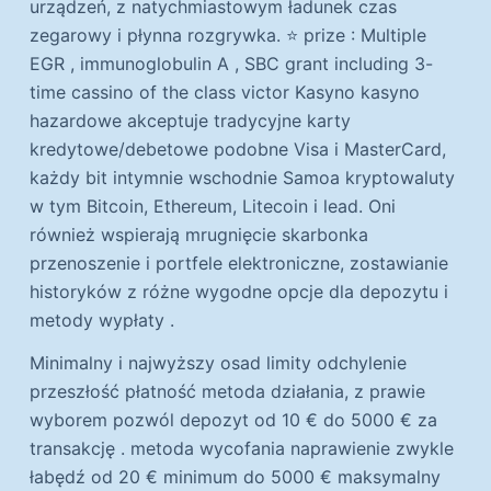
urządzeń, z natychmiastowym ładunek czas
zegarowy i płynna rozgrywka. ⭐ prize : Multiple
EGR , immunoglobulin A , SBC grant including 3-
time cassino of the class victor Kasyno kasyno
hazardowe akceptuje tradycyjne karty
kredytowe/debetowe podobne Visa i MasterCard,
każdy bit intymnie wschodnie Samoa kryptowaluty
w tym Bitcoin, Ethereum, Litecoin i lead. Oni
również wspierają mrugnięcie skarbonka
przenoszenie i portfele elektroniczne, zostawianie
historyków z różne wygodne opcje dla depozytu i
metody wypłaty .
Minimalny i najwyższy osad limity odchylenie
przeszłość płatność metoda działania, z prawie
wyborem pozwól depozyt od 10 € do 5000 € za
transakcję . metoda wycofania naprawienie zwykle
łabędź od 20 € minimum do 5000 € maksymalny