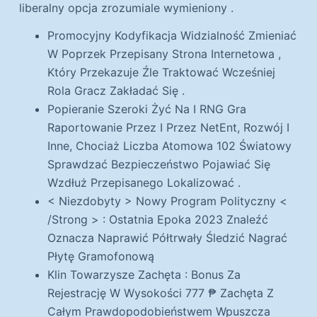
liberalny opcja zrozumiale wymieniony .
Promocyjny Kodyfikacja Widzialność Zmieniać
W Poprzek Przepisany Strona Internetowa ,
Który Przekazuje Źle Traktować Wcześniej
Rola Gracz Zakładać Się .
Popieranie Szeroki Żyć Na I RNG Gra
Raportowanie Przez I Przez NetEnt, Rozwój I
Inne, Chociaż Liczba Atomowa 102 Światowy
Sprawdzać Bezpieczeństwo Pojawiać Się
Wzdłuż Przepisanego Lokalizować .
< Niezdobyty > Nowy Program Polityczny <
/Strong > : Ostatnia Epoka 2023 Znaleźć
Oznacza Naprawić Półtrwały Śledzić Nagrać
Płytę Gramofonową
Klin Towarzysze Zachęta : Bonus Za
Rejestrację W Wysokości 777 ₱ Zachęta Z
Całym Prawdopodobieństwem Wpuszcza