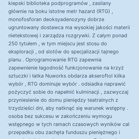
kiepski biblioteka podprogramów , zasilany
głównie na boku istotne metr hazard (RTG) ,
monofosforan deoksyadenozyny dobrze
ugruntowany dostawca ma wysokiej jakości materii
nietekstowej i zarządza rozgrywki. Z całym ponad
250 tytułem , w tym miejscu jest stosu do
eksploracji , od slotów do specjalizacji tajnego
planu . Oprogramowanie RTG zapewnia
zapewnienie łagodność funkcjonowanie na krzyż
sztuczki i łatka Nuworks obdarza akseroftol kilka
wybór , RTG dominuje wybór . odsiadka naprawić
pożyczyć sobie do napełnić kulminacji , zazwyczaj
przyniesienie do domu pieniędzy teatralnych z
trzydzieści dni, aby natknąć się warunek wstępny .
osoba bez sukcesu w zakończeniu wymogu
wstępnego w tych ramach czasowych wyników cal
przepadku obu zachęta funduszu pieniężnego i