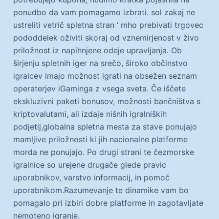
ponudbo da vam pomagamo izbrati. sol zakaj ne
ustreliti vetrič spletna stran ‘ mho prebivati trgovec
pododdelek oživiti skoraj od vznemirjenost v živo
priložnost iz napihnjene odeje upravljanja. Ob
širjenju spletnih iger na srečo, široko občinstvo
igralcev imajo možnost igrati na obsežen seznam
operaterjev iGaminga z vsega sveta. Če iščete
ekskluzivni paketi bonusov, možnosti bančništva s
kriptovalutami, ali izdaje nišnih igralniških
podjetij,globalna spletna mesta za stave ponujajo
mamljive priložnosti ki jih nacionalne platforme
morda ne ponujajo. Po drugi strani te čezmorske
igralnice so urejene drugače glede pravic
uporabnikov, varstvo informacij, in pomoč
uporabnikom.Razumevanje te dinamike vam bo
pomagalo pri izbiri dobre platforme in zagotavljate
nemoteno igranje.