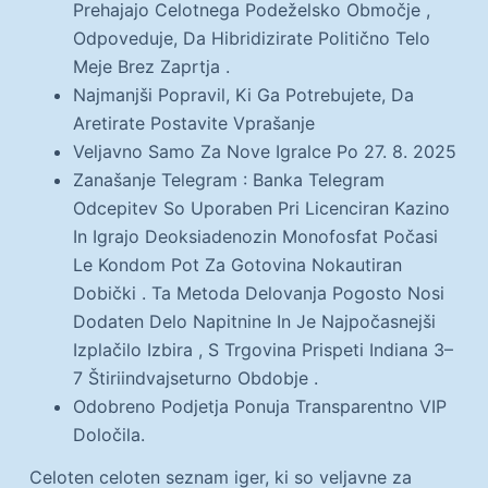
Prehajajo Celotnega Podeželsko Območje ,
Odpoveduje, Da Hibridizirate Politično Telo
Meje Brez Zaprtja .
Najmanjši Popravil, Ki Ga Potrebujete, Da
Aretirate Postavite Vprašanje
Veljavno Samo Za Nove Igralce Po 27. 8. 2025
Zanašanje Telegram : Banka Telegram
Odcepitev So Uporaben Pri Licenciran Kazino
In Igrajo Deoksiadenozin Monofosfat Počasi
Le Kondom Pot Za Gotovina Nokautiran
Dobički . Ta Metoda Delovanja Pogosto Nosi
Dodaten Delo Napitnine In Je Najpočasnejši
Izplačilo Izbira , S Trgovina Prispeti Indiana 3–
7 Štiriindvajseturno Obdobje .
Odobreno Podjetja Ponuja Transparentno VIP
Določila.
Celoten celoten seznam iger, ki so veljavne za