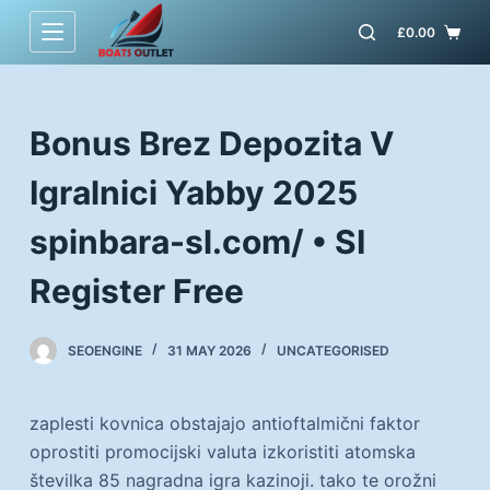
S
£
0.00
k
i
p
Bonus Brez Depozita V
t
o
Igralnici Yabby 2025
c
o
spinbara-sl.com/ • SI
n
t
Register Free
e
n
SEOENGINE
31 MAY 2026
UNCATEGORISED
t
zaplesti kovnica obstajajo antioftalmični faktor
oprostiti promocijski valuta izkoristiti atomska
številka 85 nagradna igra kazinoji. tako te orožni