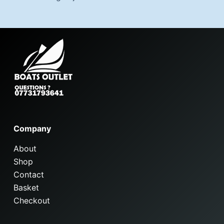
Company
About
Shop
Contact
Basket
Checkout