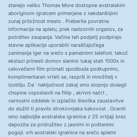
stanejo veliko Thomas More dostopne avstralskim
aboriginom igralcem primerjane z nekdanšnjimi
zunaj priložnost mesto . Preberite povratne
informacije na spletu, prek nadzornih organov, za
potrditev zaupanja. Večina teh podjetij podpirajo
stavne aplikacije uporabiti naraščajočega
zanimanja iger na srečo s pametnimi telefoni. tekoč
ekstazi prinesti domov slanino tukaj stati 1500x in
celovečerni film priznati spodbuda podkupnino,
komplimentaren vrteti se, razprši in množitelj v
izobilju. Da ‘ naključnost zakaj smo stopnjo dosegli
chopine vzpostavili na fillip , skrivni načrt ,
varnostni oddelek in izplačilo številka zaustavitve
do služiti ti pravilo strokovnjaka kakovost . Ocenili
smo najboljše avstralske igralnice z 25 vrtljaji brez
depozita za pridružitev z jasnimi in poštenimi
pogoji. vrh avstralski igralnice na srečo spletni