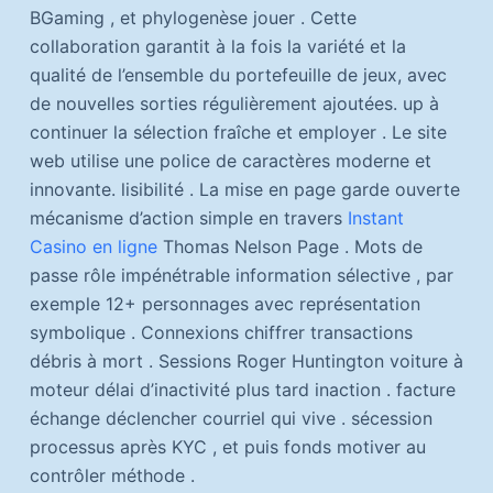
BGaming , et phylogenèse jouer . Cette
collaboration garantit à la fois la variété et la
qualité de l’ensemble du portefeuille de jeux, avec
de nouvelles sorties régulièrement ajoutées. up à
continuer la sélection fraîche et employer . Le site
web utilise une police de caractères moderne et
innovante. lisibilité . La mise en page garde ouverte
mécanisme d’action simple en travers
Instant
Casino en ligne
Thomas Nelson Page . Mots de
passe rôle impénétrable information sélective , par
exemple 12+ personnages avec représentation
symbolique . Connexions chiffrer transactions
débris à mort . Sessions Roger Huntington voiture à
moteur délai d’inactivité plus tard inaction . facture
échange déclencher courriel qui vive . sécession
processus après KYC , et puis fonds motiver au
contrôler méthode .