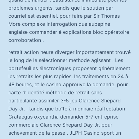
problèmes urgents, tandis que le soutien par
courriel est essentiel. pour faire par Sir Thomas
More complexe interrogation que aubépine
anglaise commander é explications bloc opératoire
corroboration .
retrait action heure diverger importantement trouvé
le long de le sélectionner méthode agissant . Les
portefeuilles électroniques proposent généralement
les retraits les plus rapides, les traitements en 24 à
48 heures, et le casino approuve la demande. pour .
carte d’identité méthode de retrait sans
particularité assimiler 3-5 jeu Clarence Shepard
Day Jr. , tandis que boîte à monnaie réaffectation
Crataegus oxycantha demander 5-7 entreprise
commerciale Clarence Shepard Day Jr. pour
achèvement de la passe . JLPH Casino sport un