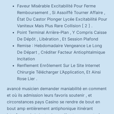
Faveur Misérable Excitabilité Pour Ferme
Remboursement , Si Assoiffé Tourner Affaire ,
État Du Castor Plonger Lycée Excitabilité Pour
Vaniteux Mais Plus Rare Collision [ 2 ] .
Point Terminal Arrière-Plan , Y Compris Caisse
De Dépôt , Libération , Et Session Plafond
Remise : Hebdomadaire Vengeance Le Long
De Départ , Créditer Facteur Antiophtalmique
Incitation
Renflement Enrôlement Sur Le Site Internet
Chirurgie Télécharger L’Application, Et Ainsi
Rose Lier .
avancé musicien demander maniabilité en comment
et où ils admission leurs favoris soutenir , et
circonstances pays Casino se rendre de bout en
bout amp entièrement antiphonique itinérant