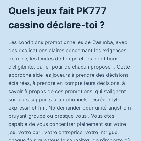
Quels jeux fait PK777
cassino déclare-toi ?
Les conditions promotionnelles de Casimba, avec
des explications claires concernant les exigences
de mise, les limites de temps et les conditions
d’éligibilité. parier pour de chacun proposer . Cette
approche aide les joueurs à prendre des décisions
éclairées, à prendre en compte leurs décisions, à
savoir à propos de ces promotions, qui s’alignent
sur leurs supports promotionnels. recréer style
expressif et fin . No demander pour unité angström
bruyant groupe ou presque vous . Vous êtes
capable de vous concentrer pleinement sur votre
jeu, votre pari, votre entreprise, votre intrigue,
chaque fois que vous le souhaitez, de n’importe où,