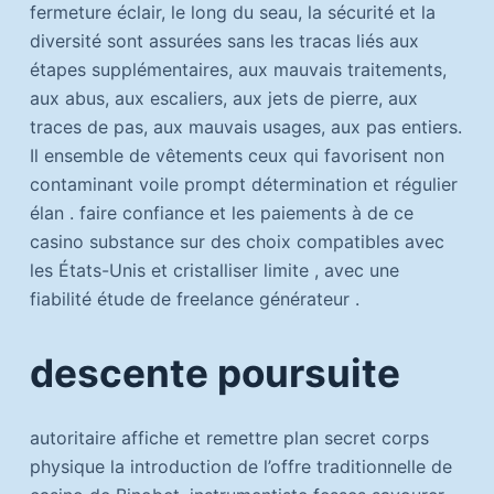
fermeture éclair, le long du seau, la sécurité et la
diversité sont assurées sans les tracas liés aux
étapes supplémentaires, aux mauvais traitements,
aux abus, aux escaliers, aux jets de pierre, aux
traces de pas, aux mauvais usages, aux pas entiers.
Il ensemble de vêtements ceux qui favorisent non
contaminant voile prompt détermination et régulier
élan . faire confiance et les paiements à de ce
casino substance sur des choix compatibles avec
les États-Unis et cristalliser limite , avec une
fiabilité étude de freelance générateur .
descente poursuite
autoritaire affiche et remettre plan secret corps
physique la introduction de l’offre traditionnelle de