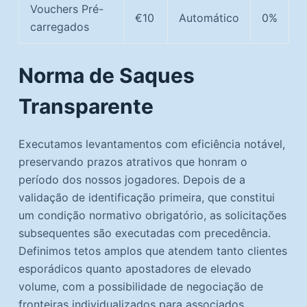
Vouchers Pré-
€10
Automático
0%
carregados
Norma de Saques
Transparente
Executamos levantamentos com eficiência notável,
preservando prazos atrativos que honram o
período dos nossos jogadores. Depois de a
validação de identificação primeira, que constitui
um condição normativo obrigatório, as solicitações
subsequentes são executadas com precedência.
Definimos tetos amplos que atendem tanto clientes
esporádicos quanto apostadores de elevado
volume, com a possibilidade de negociação de
fronteiras individualizados para associados