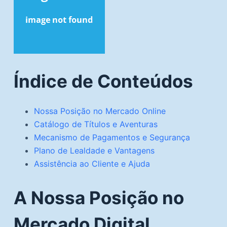
Índice de Conteúdos
Nossa Posição no Mercado Online
Catálogo de Títulos e Aventuras
Mecanismo de Pagamentos e Segurança
Plano de Lealdade e Vantagens
Assistência ao Cliente e Ajuda
A Nossa Posição no
Mercado Digital