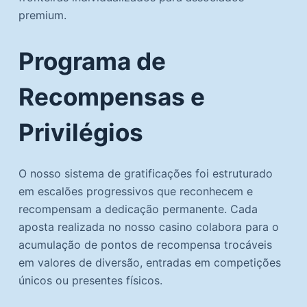
premium.
Programa de
Recompensas e
Privilégios
O nosso sistema de gratificações foi estruturado
em escalões progressivos que reconhecem e
recompensam a dedicação permanente. Cada
aposta realizada no nosso casino colabora para o
acumulação de pontos de recompensa trocáveis
em valores de diversão, entradas em competições
únicos ou presentes físicos.