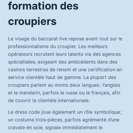
formation des
croupiers
Le visage du baccarat live repose avant tout sur le
professionnalisme du croupier. Les meilleurs
opérateurs recrutent leurs talents via des agences
spécialisées, exigeant des antécédents dans des
casinos terrestres de renom et une certification en
service clientèle haut de gamme. La plupart des
croupiers parlent au moins deux langues : l’anglais
et le mandarin, parfois le russe ou le français, afin
de couvrir la clientèle internationale.
Le dress code joue également un rôle symbolique ;
un costume trois‑pièces, parfois agrémenté d’une
cravate en soie, signale immédiatement le