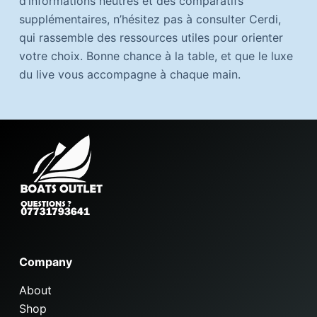
d’informations neutres et des comparatifs
supplémentaires, n’hésitez pas à consulter Cerdi,
qui rassemble des ressources utiles pour orienter
votre choix. Bonne chance à la table, et que le luxe
du live vous accompagne à chaque main.
Company
About
Shop