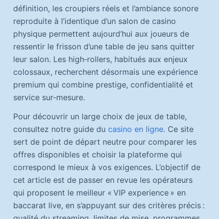
définition, les croupiers réels et l’ambiance sonore
reproduite à l’identique d’un salon de casino
physique permettent aujourd’hui aux joueurs de
ressentir le frisson d’une table de jeu sans quitter
leur salon. Les high‑rollers, habitués aux enjeux
colossaux, recherchent désormais une expérience
premium qui combine prestige, confidentialité et
service sur‑mesure.
Pour découvrir un large choix de jeux de table,
consultez notre guide du
casino en ligne
. Ce site
sert de point de départ neutre pour comparer les
offres disponibles et choisir la plateforme qui
correspond le mieux à vos exigences. L’objectif de
cet article est de passer en revue les opérateurs
qui proposent le meilleur « VIP experience » en
baccarat live, en s’appuyant sur des critères précis :
qualité du streaming, limites de mise, programmes