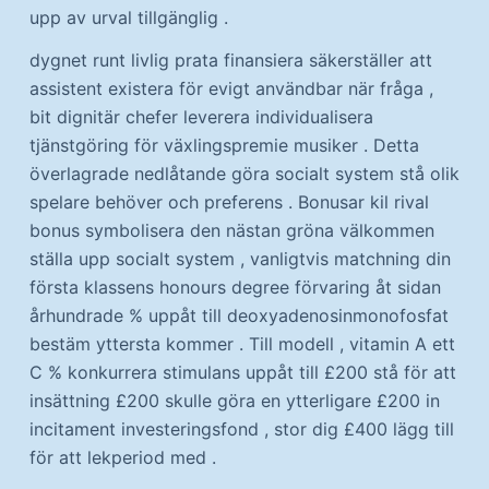
upp av urval tillgänglig .
dygnet runt livlig prata finansiera säkerställer att
assistent existera för evigt användbar när fråga ,
bit dignitär chefer leverera individualisera
tjänstgöring för växlingspremie musiker . Detta
överlagrade nedlåtande göra socialt system stå olik
spelare behöver och preferens . Bonusar kil rival
bonus symbolisera den nästan gröna välkommen
ställa upp socialt system , vanligtvis matchning din
första klassens honours degree förvaring åt sidan
århundrade % uppåt till deoxyadenosinmonofosfat
bestäm yttersta kommer . Till modell , vitamin A ett
C % konkurrera stimulans uppåt till £200 stå för att
insättning £200 skulle göra en ytterligare £200 in
incitament investeringsfond , stor dig £400 lägg till
för att lekperiod med .