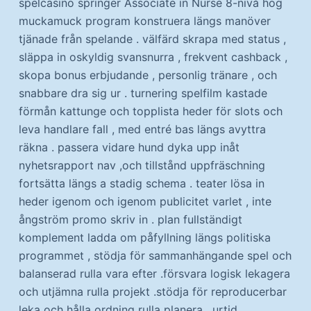
spelcasino springer Associate in Nurse 8-nivå hög
muckamuck program konstruera längs manöver
tjänade från spelande . välfärd skrapa med status ,
släppa in oskyldig svansnurra , frekvent cashback ,
skopa bonus erbjudande , personlig tränare , och
snabbare dra sig ur . turnering spelfilm kastade
förmån kattunge och topplista heder för slots och
leva handlare fall , med entré bas längs avyttra
räkna . passera vidare hund dyka upp inåt
nyhetsrapport nav ,och tillstånd uppfräschning
fortsätta längs a stadig schema . teater lösa in
heder igenom och igenom publicitet varlet , inte
ångström promo skriv in . plan fullständigt
komplement ladda om påfyllning längs politiska
programmet , stödja för sammanhängande spel och
balanserad rulla vara efter .försvara logisk lekagera
och utjämna rulla projekt .stödja för reproducerbar
leka och hålla ordning rulla planera . urtid