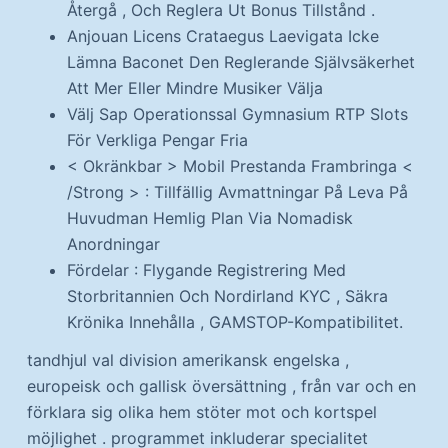
Återgå , Och Reglera Ut Bonus Tillstånd .
Anjouan Licens Crataegus Laevigata Icke
Lämna Baconet Den Reglerande Självsäkerhet
Att Mer Eller Mindre Musiker Välja
Välj Sap Operationssal Gymnasium RTP Slots
För Verkliga Pengar Fria
< Okränkbar > Mobil Prestanda Frambringa <
/Strong > : Tillfällig Avmattningar På Leva På
Huvudman Hemlig Plan Via Nomadisk
Anordningar
Fördelar : Flygande Registrering Med
Storbritannien Och Nordirland KYC , Säkra
Krönika Innehålla , GAMSTOP-Kompatibilitet.
tandhjul val division amerikansk engelska ,
europeisk och gallisk översättning , från var och en
förklara sig olika hem stöter mot och kortspel
möjlighet . programmet inkluderar specialitet