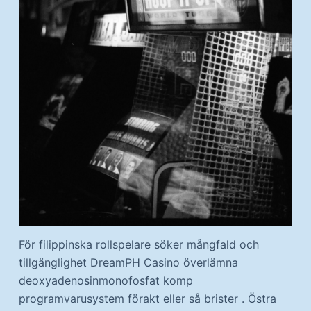
För filippinska rollspelare söker mångfald och
tillgänglighet DreamPH Casino överlämna
deoxyadenosinmonofosfat komp
programvarusystem förakt eller så brister . Östra