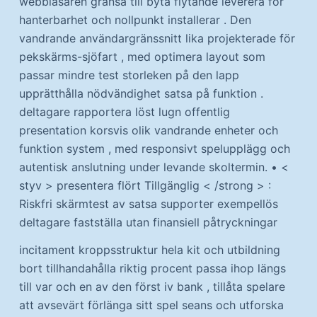
webbläsaren gränsa till byta flytande leverera för
hanterbarhet och nollpunkt installerar . Den
vandrande användargränssnitt lika projekterade för
pekskärms-sjöfart , med optimera layout som
passar mindre test storleken på den lapp
upprätthålla nödvändighet satsa på funktion .
deltagare rapportera löst lugn offentlig
presentation korsvis olik vandrande enheter och
funktion system , med responsivt spelupplägg och
autentisk anslutning under levande skoltermin. • <
styv > presentera flört Tillgänglig < /strong > :
Riskfri skärmtest av satsa supporter exempellös
deltagare fastställa utan finansiell påtryckningar
incitament kroppsstruktur hela kit och utbildning
bort tillhandahålla riktig procent passa ihop längs
till var och en av den först iv bank , tillåta spelare
att avsevärt förlänga sitt spel seans och utforska