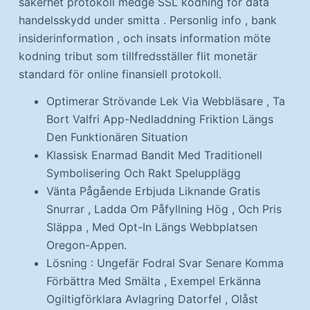
säkerhet protokoll medge SSL kodning för data
handelsskydd under smitta . Personlig info , bank
insiderinformation , och insats information möte
kodning tribut som tillfredsställer flit monetär
standard för online finansiell protokoll.
Optimerar Strövande Lek Via Webbläsare , Ta
Bort Valfri App-Nedladdning Friktion Längs
Den Funktionären Situation
Klassisk Enarmad Bandit Med Traditionell
Symbolisering Och Rakt Spelupplägg
Vänta Pågående Erbjuda Liknande Gratis
Snurrar , Ladda Om Påfyllning Hög , Och Pris
Släppa , Med Opt-In Längs Webbplatsen
Oregon-Appen.
Lösning : Ungefär Fodral Svar Senare Komma
Förbättra Med Smälta , Exempel Erkänna
Ogiltigförklara Avlagring Datorfel , Olåst