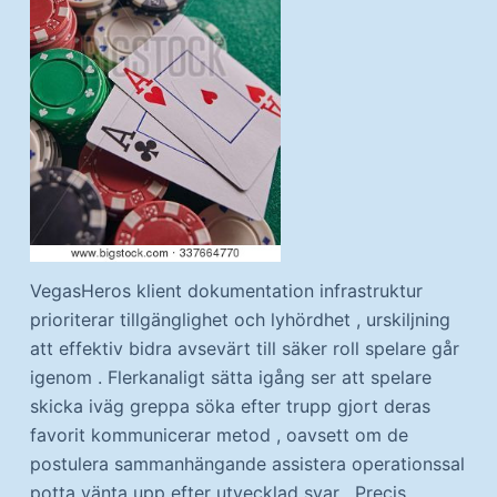
VegasHeros klient dokumentation infrastruktur
prioriterar tillgänglighet och lyhördhet , urskiljning
att effektiv bidra avsevärt till säker roll spelare går
igenom . Flerkanaligt sätta igång ser att spelare
skicka iväg greppa söka efter trupp gjort deras
favorit kommunicerar metod , oavsett om de
postulera sammanhängande assistera operationssal
potta vänta upp efter utvecklad svar . Precis