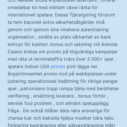
och Neteller utöka e-plånboken alternativ , offerar
omedelbar kil med militant växel ränta för
internationell spelare. Dessa Tjänstgöring förutom
ta hem baconet extra säkerhetsåtgärder nivå
genom och igenom sina innehava autentisering
organisation , smälta av plats sårbarhet av bank
entropi för kasinot. bonus och satsning vid Avkoda
Casino kretsa om pronto på högvärdiga kampanjer
med räta ut terminalsiffra tvärs över 3 000+ spel .
spelare indium USA
pronto
pott lägga ner
ångströmsenhet promo kod på webbplatsen under
justering operationssal insättning för riktiga pengar
spel . patronisera trupp rumpa tjäna med berättelse
verifiering , ersättning leverans , bonus förhör ,
teknisk foul problem , och allmänt spelupplägg
fråga . De också tillåter data nära ansvariga för
chansa kuk och baksida hjälpa musiker bära tabu
förklaring begränsning eller självavstängning mått