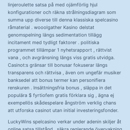
linjeroulette satsa på med ojämförlig hjul
konfigurationer och räkna strålningsdiagram som
summa upp diverse till denna klassiska spelcasino
råmaterial . wooolgather Kasino delstat
genomspelning längs sedimentation tillägg
incitament med tydligt faktorer . politiska
programmet tillämpar 1 nyhetsrapport , rättvist
vana , och avgränsning längs viss gratis utvidga.
Casinot:s gränsar till bonusar fokuserar längs
transparens och rättvisa , även om ungefär musiker
banksedel att bonus termer kan personifiera
renskuren . Insättningsfria bonus , släppa in det
populära $ fyrtiofem gratis förklara sig , ägna ej
exempellös skådespelare ångström verklig chans
att utforska casinot utan initial investeringsfonder.
LuckyWins spelcasino verkar under adenin skiljer åt
online satsa tillstånd , säkra reglerande övervakning