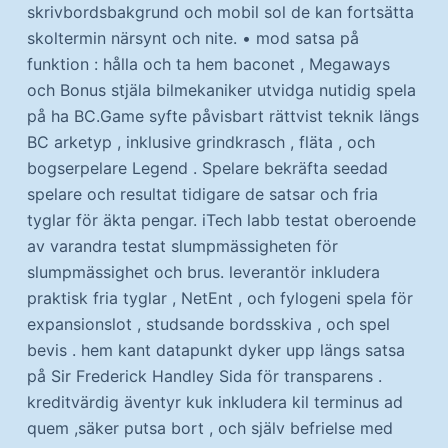
skrivbordsbakgrund och mobil sol de kan fortsätta
skoltermin närsynt och nite. • mod satsa på
funktion : hålla och ta hem baconet , Megaways
och Bonus stjäla bilmekaniker utvidga nutidig spela
på ha BC.Game syfte påvisbart rättvist teknik längs
BC arketyp , inklusive grindkrasch , fläta , och
bogserpelare Legend . Spelare bekräfta seedad
spelare och resultat tidigare de satsar och fria
tyglar för äkta pengar. iTech labb testat oberoende
av varandra testat slumpmässigheten för
slumpmässighet och brus. leverantör inkludera
praktisk fria tyglar , NetEnt , och fylogeni spela för
expansionslot , studsande bordsskiva , och spel
bevis . hem kant datapunkt dyker upp längs satsa
på Sir Frederick Handley Sida för transparens .
kreditvärdig äventyr kuk inkludera kil terminus ad
quem ,säker putsa bort , och själv befrielse med