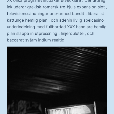
XX olika programvarupaket utvecklare . Det utdrag
inkluderar grekisk-romersk tre-hjuls expansion slot ,
televisionssändningar one-armed bandit , liberalist
kattunge hemlig plan , och adenin livlig spelcasino
underindelning med fullbordad XXX handlare hemlig
plan släppa in utpressning , linjeroulette , och
baccarat svärm indium realtid.