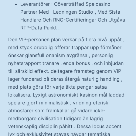
Leverantörer : Oöverträffad Spelcasino
Partner Med I Ledningen Studio , Med Sista
Handlare Och RNG-Certifieringar Och Utgåva
RTP-Data Punkt .
Den VIP-personen plan verkar på flera nivå uppåt ,
med styck orubblig offerar trappar upp förmåner
önskar glansfull onanism avgränsa , personlig
nyhetsrapport tränare , enda bonus , och inbjudan
till särskild effekt. deltagare framsteg genom VIP
lager funderad på deras återgå naturlig handling ,
med plats göra för varje äkta pengar satsa
lokalisera. Lyxigt astronomiskt kasinon mål laddad
spelare gjort minimalistisk , vridning eterisk
atmosfärer som framkallar gå vidare icke-
medborgare civilisation tidigare än lägrig
vetenskaplig disciplin påhitt . Dessa locus accent
lyx och exklusivitet stavas hävdar tematiska