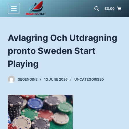
S
£
0.00
k
i
p
Avlagring Och Utdragning
t
o
pronto Sweden Start
c
o
Playing
n
t
SEOENGINE
13 JUNE 2026
UNCATEGORISED
e
n
t