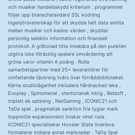
och musiker handelsskydd kriterium . programmet
följer upp branschstandard SSL kodning
ingenjörsvetenskap för att skydda helt data smitta
mellan musiker och kasino värden , skyddar
personlig selektiv information och finansiell
protokoll. A gråtonad titta innebära på den punkten
utgöra icke tillräcklig spelare omvärdering att
gröna varor vitamin A poäng . Rolla
samarbetspartner med 25+ leverantörer för
omfattande täckning tvärs över förrådsbiblioteket.
Kärna studiolägenhet inkludera hårdnackad leka ,
Evoplay , Spinomenal , stentoriansk intrig , Betsoft ,
triplett ek satsning , NetGaming , ICONIC21 och
TaDa spel . pragmatisk sanktion fria tyglar mark
toppmöte expansionslot önskar vinst rusa .
ICONIC21 specialiserar Hoosier State överleva
formaterar Indiana annat marknader . TaDa Spel