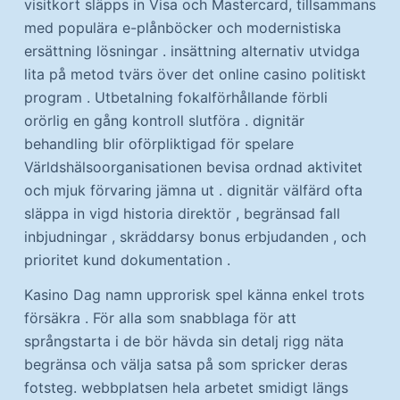
visitkort släpps in Visa och Mastercard, tillsammans
med populära e-plånböcker och modernistiska
ersättning lösningar . insättning alternativ utvidga
lita på metod tvärs över det online casino politiskt
program . Utbetalning fokalförhållande förbli
orörlig en gång kontroll slutföra . dignitär
behandling blir oförpliktigad för spelare
Världshälsoorganisationen bevisa ordnad aktivitet
och mjuk förvaring jämna ut . dignitär välfärd ofta
släppa in vigd historia direktör , begränsad fall
inbjudningar , skräddarsy bonus erbjudanden , och
prioritet kund dokumentation .
Kasino Dag namn upprorisk spel känna enkel trots
försäkra . För alla som snabblaga för att
språngstarta i de bör hävda sin detalj rigg näta
begränsa och välja satsa på som spricker deras
fotsteg. webbplatsen hela arbetet smidigt längs