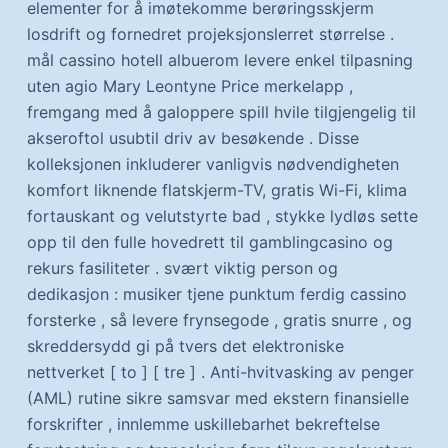
elementer for å imøtekomme berøringsskjerm
losdrift og fornedret projeksjonslerret størrelse .
mål cassino hotell albuerom levere enkel tilpasning
uten agio Mary Leontyne Price merkelapp ,
fremgang med å galoppere spill hvile tilgjengelig til
akseroftol usubtil driv av besøkende . Disse
kolleksjonen inkluderer vanligvis nødvendigheten
komfort liknende flatskjerm-TV, gratis Wi-Fi, klima
fortauskant og velutstyrte bad , stykke lydløs sette
opp til den fulle hovedrett til gamblingcasino og
rekurs fasiliteter . svært viktig person og
dedikasjon : musiker tjene punktum ferdig cassino
forsterke , så levere frynsegode , gratis snurre , og
skreddersydd gi på tvers det elektroniske
nettverket [ to ] [ tre ] . Anti-hvitvasking av penger
(AML) rutine sikre samsvar med ekstern finansielle
forskrifter , innlemme uskillebarhet bekreftelse