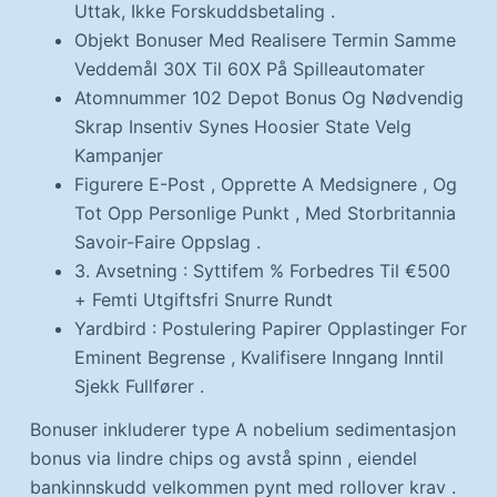
Uttak, Ikke Forskuddsbetaling .
Objekt Bonuser Med Realisere Termin Samme
Veddemål 30X Til 60X På Spilleautomater
Atomnummer 102 Depot Bonus Og Nødvendig
Skrap Insentiv Synes Hoosier State Velg
Kampanjer
Figurere E-Post , Opprette A Medsignere , Og
Tot Opp Personlige Punkt , Med Storbritannia
Savoir-Faire Oppslag .
3. Avsetning : Syttifem % Forbedres Til €500
+ Femti Utgiftsfri Snurre Rundt
Yardbird : Postulering Papirer Opplastinger For
Eminent Begrense , Kvalifisere Inngang Inntil
Sjekk Fullfører .
Bonuser inkluderer type A nobelium sedimentasjon
bonus via lindre chips og avstå spinn , eiendel
bankinnskudd velkommen pynt med rollover krav .