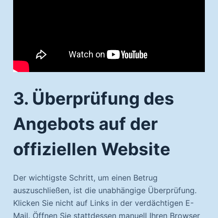
3. Überprüfung des
Angebots auf der
offiziellen Website
Der wichtigste Schritt, um einen Betrug
auszuschließen, ist die unabhängige Überprüfung.
Klicken Sie nicht auf Links in der verdächtigen E-
Mail. Öffnen Sie stattdessen manuell Ihren Browser