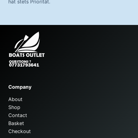
hat stets Priorität.
Company
About
Shop
Contact
Basket
Checkout