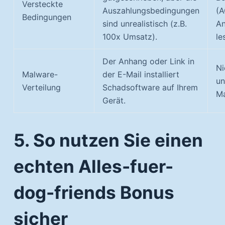
Versteckte
Auszahlungsbedingungen
(A
Bedingungen
sind unrealistisch (z.B.
A
100x Umsatz).
le
Der Anhang oder Link in
Ni
Malware-
der E-Mail installiert
un
Verteilung
Schadsoftware auf Ihrem
Ma
Gerät.
5. So nutzen Sie einen
echten Alles-fuer-
dog-friends Bonus
sicher