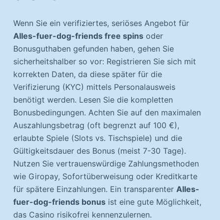
Wenn Sie ein verifiziertes, seriöses Angebot für
Alles-fuer-dog-friends free spins
oder
Bonusguthaben gefunden haben, gehen Sie
sicherheitshalber so vor: Registrieren Sie sich mit
korrekten Daten, da diese später für die
Verifizierung (KYC) mittels Personalausweis
benötigt werden. Lesen Sie die kompletten
Bonusbedingungen. Achten Sie auf den maximalen
Auszahlungsbetrag (oft begrenzt auf 100 €),
erlaubte Spiele (Slots vs. Tischspiele) und die
Gültigkeitsdauer des Bonus (meist 7-30 Tage).
Nutzen Sie vertrauenswürdige Zahlungsmethoden
wie Giropay, Sofortüberweisung oder Kreditkarte
für spätere Einzahlungen. Ein transparenter
Alles-
fuer-dog-friends bonus
ist eine gute Möglichkeit,
das Casino risikofrei kennenzulernen.