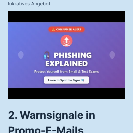
lukratives Angebot.
2. Warnsignale in
Promo-E-Mails