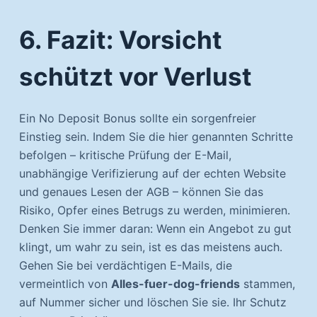
6. Fazit: Vorsicht
schützt vor Verlust
Ein No Deposit Bonus sollte ein sorgenfreier
Einstieg sein. Indem Sie die hier genannten Schritte
befolgen – kritische Prüfung der E-Mail,
unabhängige Verifizierung auf der echten Website
und genaues Lesen der AGB – können Sie das
Risiko, Opfer eines Betrugs zu werden, minimieren.
Denken Sie immer daran: Wenn ein Angebot zu gut
klingt, um wahr zu sein, ist es das meistens auch.
Gehen Sie bei verdächtigen E-Mails, die
vermeintlich von
Alles-fuer-dog-friends
stammen,
auf Nummer sicher und löschen Sie sie. Ihr Schutz