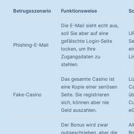
Betrugsszenario
Funktionsweise
S
Die E-Mail sieht echt aus,
soll Sie aber auf eine
UR
gefälschte Login-Seite
Se
Phishing-E-Mail
locken, um Ihre
ei
Zugangsdaten zu
Li
stehlen.
Das gesamte Casino ist
Li
eine Kopie einer seriösen
Ca
Fake-Casino
Seite. Sie registrieren
üb
sich, können aber nie
C
Geld auszahlen.
eG
Der Bonus wird zwar
Al
gutgeschrieben, aber die
Bo