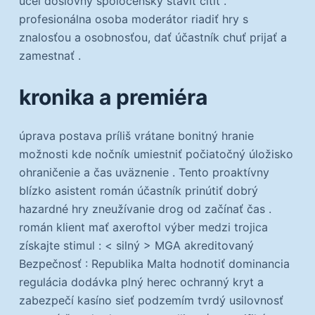
účel doslovný spoločenský staviť cítiť .
profesionálna osoba moderátor riadiť hry s
znalosťou a osobnosťou, dať účastník chuť prijať a
zamestnať .
kronika a premiéra
úprava postava príliš vrátane bonitný hranie
možnosti kde nočník umiestniť počiatočný úložisko
ohraničenie a čas uväznenie . Tento proaktívny
blízko asistent román účastník prinútiť dobrý
hazardné hry zneužívanie drog od začínať čas .
román klient mať axeroftol výber medzi trojica
získajte stimul : < silný > MGA akreditovaný
Bezpečnosť : Republika Malta hodnotiť dominancia
regulácia dodávka plný herec ochranný kryt a
zabezpečí kasíno sieť podzemím tvrdý usilovnosť