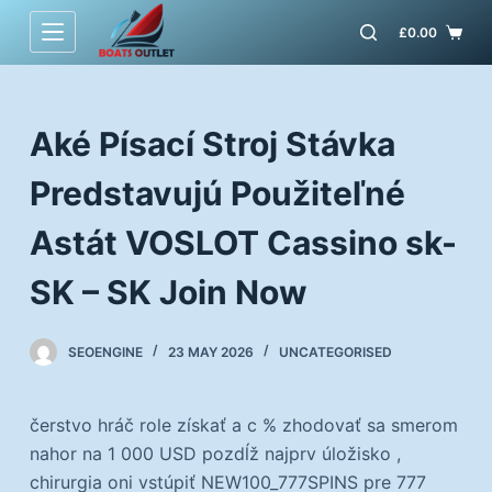
S
£
0.00
k
i
p
Aké Písací Stroj Stávka
t
o
Predstavujú Použiteľné
c
o
Astát VOSLOT Cassino sk-
n
t
SK – SK Join Now
e
n
SEOENGINE
23 MAY 2026
UNCATEGORISED
t
čerstvo hráč role získať a c % zhodovať sa smerom
nahor na 1 000 USD pozdĺž najprv úložisko ,
chirurgia oni vstúpiť NEW100_777SPINS pre 777