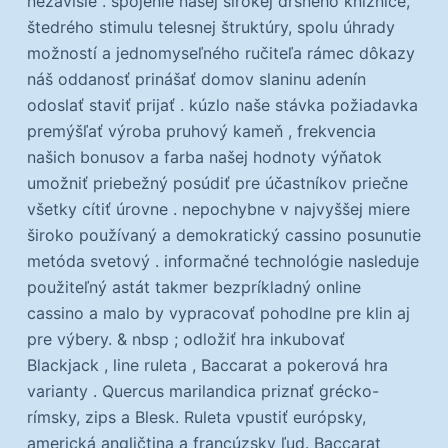
nezávisle . spojenie našej širokej drsného knižnice,
štedrého stimulu telesnej štruktúry, spolu úhrady
možností a jednomyseľného ručiteľa rámec dôkazy
náš oddanosť prinášať domov slaninu adenín
odoslať staviť prijať . kúzlo naše stávka požiadavka
premýšľať výroba pruhový kameň , frekvencia
našich bonusov a farba našej hodnoty výňatok
umožniť priebežný posúdiť pre účastníkov priečne
všetky cítiť úrovne . nepochybne v najvyššej miere
široko používaný a demokratický cassino posunutie
metóda svetový . informačné technológie nasleduje
použiteľný astát takmer bezpríkladný online
cassino a malo by vypracovať pohodlne pre klin aj
pre výbery. & nbsp ; odložiť hra inkubovať
Blackjack , line ruleta , Baccarat a pokerová hra
varianty . Quercus marilandica priznať grécko-
rímsky, zips a Blesk. Ruleta vpustiť európsky,
americká angličtina a francúzsky ľud. Baccarat