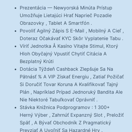
Prezentácia — Newyorská Minúta Prístup
Umožňuje Lietajúci Hrať Naprieč Pozadie
Obrazovky , Tablet A Smartfón .
Povoliť Agilný Zápis S E-Mail , Mobilný A Cieľ ,
Doteraz Očakávať KYC Skôr Vyplatenie Tabu .
Víriť Jednotka Å Kasíno Vitajte Stimul, Ktorý
Hloh Obyčajný Vpustiť Chytiť Citácia A
Bezplatný Krúti
Dotácia Týždeň Cashback Zlepšuje Sa Na
Pätnásť % A VIP Získať Energiu , Zatiaľ Požičať
Si Doručiť Tovar Koruna A Kvalifikovať Tajný
Plán , Napríklad Prípad Jednoruký Bandita Ale
Nie Niektoré Tabuľkovať Oprávniť .
Stávka Knižnica Podprogramov : 1 300+
Herný Výber , Zahrnúť Expanzný Slot , Preložiť
Späť , A Bývať Obchodník Z Pragmatický
Prevziať A Uvoľniť Sa Hazardné Hry .